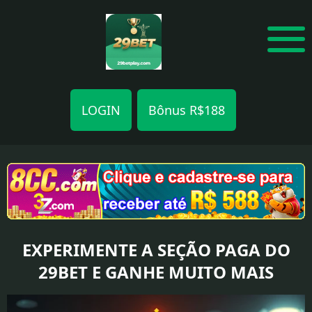
LOGIN
Bônus R$188
PLATAFORMA
OFICIAL
MÁQUINAS
CAÇA-
NÍQUEIS
EXPERIMENTE A SEÇÃO PAGA DO
29BET E GANHE MUITO MAIS
BÔNUS
ATRAENTES