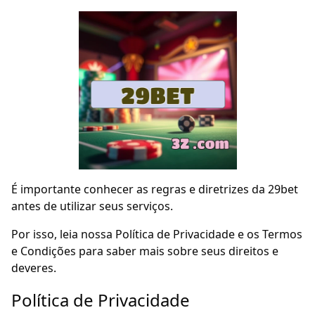
É importante conhecer as regras e diretrizes da 29bet
antes de utilizar seus serviços.
Por isso, leia nossa Política de Privacidade e os Termos
e Condições para saber mais sobre seus direitos e
deveres.
Política de Privacidade