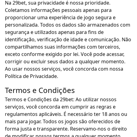
Na 29bet, sua privacidade é nossa prioridade.
Coletamos informações pessoais apenas para
proporcionar uma experiência de jogo segura e
personalizada. Todos os dados são armazenados com
segurança e utilizados apenas para fins de
identificação, verificação de idade e comunicação. Não
compartilhamos suas informações com terceiros,
exceto conforme exigido por lei. Você pode acessar,
corrigir ou excluir seus dados a qualquer momento.
Ao usar nossos serviços, você concorda com nossa
Política de Privacidade.
Termos e Condições
Termos e Condições da 29bet: Ao utilizar nossos
serviços, você concorda em cumprir as regras e
regulamentos aplicáveis. É necessário ter 18 anos ou
mais para jogar. Todos os jogos são oferecidos de
forma justa e transparente. Reservamo-nos o direito
de modificar nossos termos a qualquer momento,