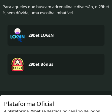
Para aqueles que buscam adrenalina e diversão, o 29bet
é, sem dúvida, uma escolha imbatível.
29bet LOGIN
29bet Bônus
Plataforma Oficial
A plataforma 29bet se destaca no cenário de jogos