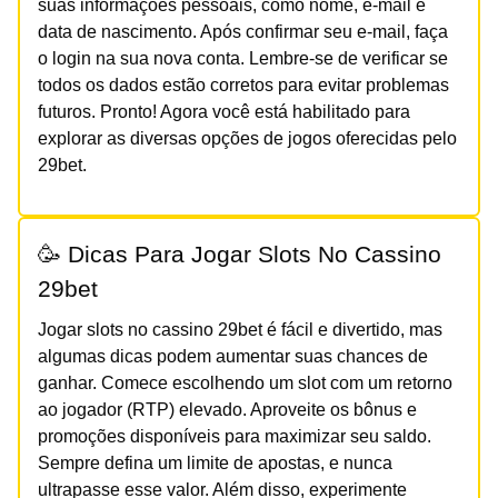
suas informações pessoais, como nome, e-mail e
data de nascimento. Após confirmar seu e-mail, faça
o login na sua nova conta. Lembre-se de verificar se
todos os dados estão corretos para evitar problemas
futuros. Pronto! Agora você está habilitado para
explorar as diversas opções de jogos oferecidas pelo
29bet.
🥳 Dicas Para Jogar Slots No Cassino
29bet
Jogar slots no cassino 29bet é fácil e divertido, mas
algumas dicas podem aumentar suas chances de
ganhar. Comece escolhendo um slot com um retorno
ao jogador (RTP) elevado. Aproveite os bônus e
promoções disponíveis para maximizar seu saldo.
Sempre defina um limite de apostas, e nunca
ultrapasse esse valor. Além disso, experimente