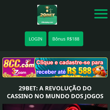
LOGIN
Bônus R$188
PLATAFORMA
OFICIAL
MÁQUINAS
CAÇA-
NÍQUEIS
29BET: A REVOLUÇÃO DO
CASSINO NO MUNDO DOS JOGOS
BÔNUS
ATRAENTES