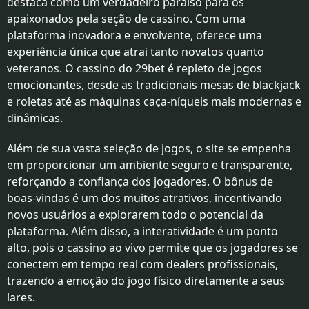
destaca como um verdadeiro paraíso para os
apaixonados pela seção de cassino. Com uma
plataforma inovadora e envolvente, oferece uma
experiência única que atrai tanto novatos quanto
veteranos. O cassino do 29bet é repleto de jogos
emocionantes, desde as tradicionais mesas de blackjack
e roletas até as máquinas caça-níqueis mais modernas e
dinâmicas.
Além de sua vasta seleção de jogos, o site se empenha
em proporcionar um ambiente seguro e transparente,
reforçando a confiança dos jogadores. O bônus de
boas-vindas é um dos muitos atrativos, incentivando
novos usuários a explorarem todo o potencial da
plataforma. Além disso, a interatividade é um ponto
alto, pois o cassino ao vivo permite que os jogadores se
conectem em tempo real com dealers profissionais,
trazendo a emoção do jogo físico diretamente a seus
lares.